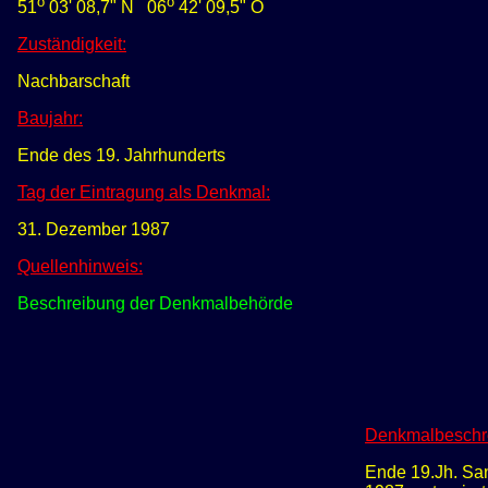
o
o
51
03' 08
,
7
" N
0
6
42' 09,5" O
Zuständigkeit:
Nachbarschaft
Baujahr:
Ende des 19. Jahrhunderts
Tag der Eintragung als Denkmal:
31. Dezember 1987
Quellenhinweis:
Beschreibung der Denkmalbehörde
Denkmalbeschr
Ende 19.Jh. San