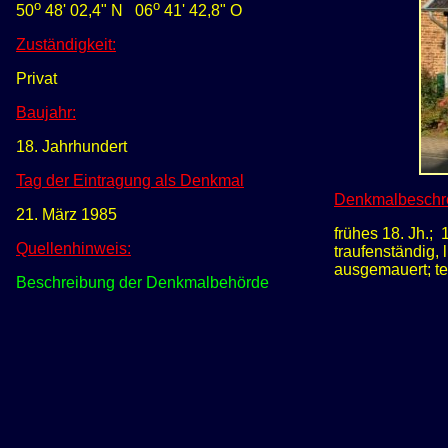
o
o
50
48' 02,4" N
0
6
41' 42,8" O
Zuständigkeit:
Privat
Baujahr:
1
8. Jahrhundert
Tag der Eintragung als Denkmal
Denkmalbeschr
21. März 1985
frühes 18. Jh.;
Quellenhinweis:
traufenständig,
ausgemauert; te
Beschreibung der Denkmalbehörde