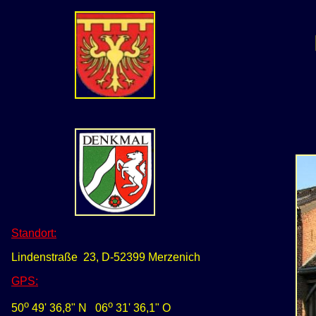
Standort:
Lindenstraße 23, D-52399 Merzenich
GPS
:
o
o
50
49' 36,8" N
0
6
31' 36,1" O