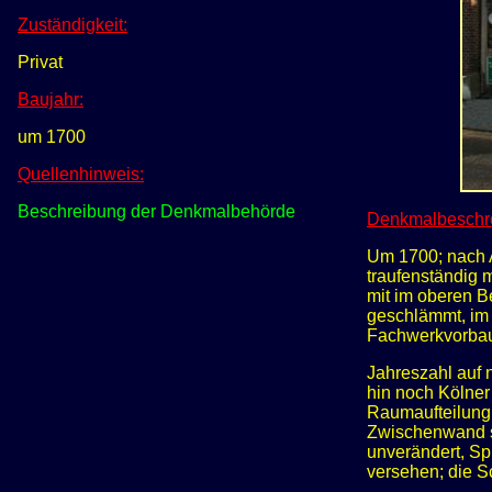
Zuständigkeit:
Privat
Baujahr:
um 1700
Quellenhinweis:
Beschreibung der Denkmalbehörde
Denkmalbeschr
Um 1700; nach 
traufenständig 
mit im oberen B
geschlämmt, im 
Fachwerkvorba
Jahreszahl auf 
hin noch Kölne
Raumaufteilung 
Zwischenwand s
unverändert, Sp
versehen; die S